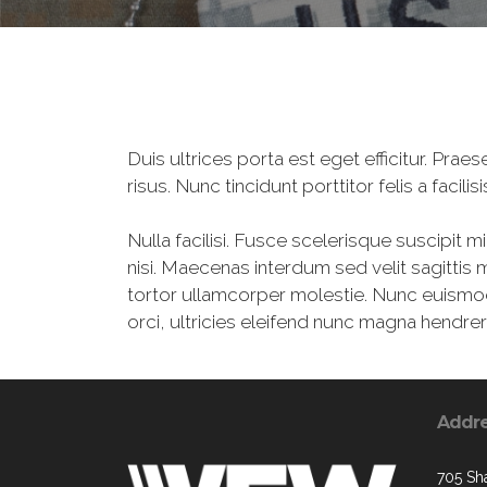
Duis ultrices porta est eget efficitur. Pr
risus. Nunc tincidunt porttitor felis a facil
Nulla facilisi. Fusce scelerisque suscipit m
nisi. Maecenas interdum sed velit sagittis m
tortor ullamcorper molestie. Nunc euismod 
orci, ultricies eleifend nunc magna hendrer
Addr
705 Sh