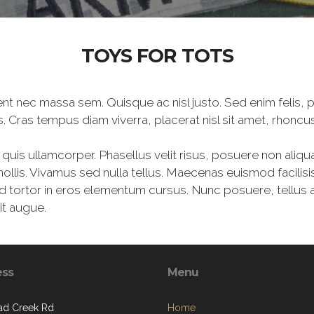
TOYS FOR TOTS
aesent nec massa sem. Quisque ac nisl justo. Sed enim felis
isis. Cras tempus diam viverra, placerat nisl sit amet, rhoncus
i quis ullamcorper. Phasellus velit risus, posuere non aliqu
ollis. Vivamus sed nulla tellus. Maecenas euismod facilisis 
tortor in eros elementum cursus. Nunc posuere, tellus at
it augue.
ess
Menu
ad Creek Rd
Home