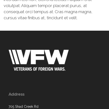
volutpat. Aliquam tempor placerat purus, at
consequat orci tempus at. Cras magna magna,
cursus vitae finibus at, tincidunt et velit.
Address
705 Shad Creek Rd