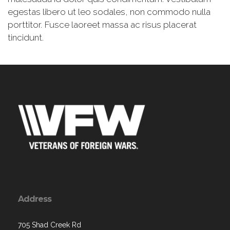
egestas libero ut leo sodales, non commodo nulla
porttitor. Fusce laoreet massa ac risus placerat
tincidunt.
Address
705 Shad Creek Rd